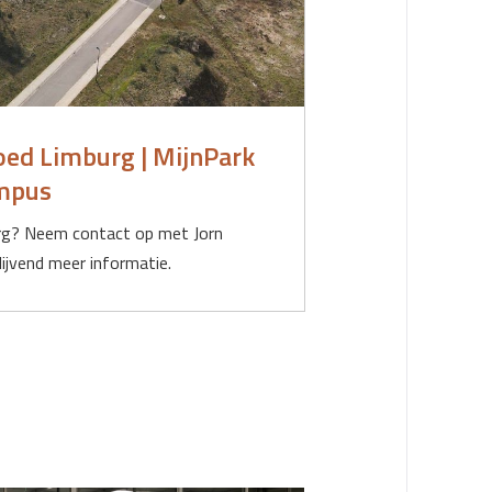
oed Limburg | MijnPark
mpus
burg? Neem contact op met Jorn
ijvend meer informatie.