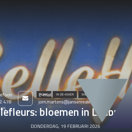
lefoon
E-mail
HOME
IN-DE-KIJKER
NIEUWS
2 478
jorn.martens@jansenrealestate.be
lefleurs: bloemen in Limburg
 05
DONDERDAG, 19 FEBRUARI 2026