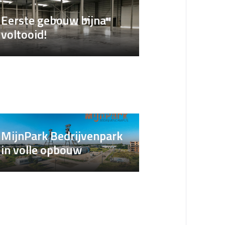
Eerste gebouw bijna
voltooid!
MijnPark Bedrijvenpark
in volle opbouw